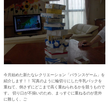
田村支店
レンタル
熱海支店
県中エリア
須賀川支店
森宿支店
県南・会津エリア
会津若松支店
白河支店
黒磯支店
会社概要
今月始めた新たなレクリエーション「バランスゲーム」を
紹介します！！ 写真のように輪切りにした牛乳パックを
広報誌紹介
重ねて、倒さずにどこまで高く重ねられるかを競うもので
お問い合わせ
す。 切り口が不揃いのため、まっすぐに重ねるのが意外
に難しく、ご