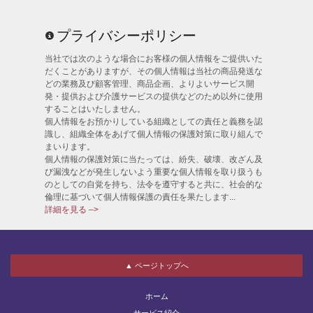
プライバシーポリシー
当社では次のような場合にお客様の個人情報をご提供いた
だくことがありますが、その個人情報は当社の商品発送な
どの業務及び顧客管理、商品企画、よりよいサービス開
発・提供および介護サービスの提供などのため以外に使用
することはいたしません。
個人情報をお預かりしている組織としての責任と義務を認
識し、組織全体をあげて個人情報の保護対策に取り組んで
まいります。
個人情報の保護対策に当たっては、紛失、破壊、改ざん及
び漏洩などが発生しないよう重要な個人情報を取り扱うも
のとしての自覚を持ち、法令を遵守すると共に、社会的な
倫理に基づいて個人情報保護の責任を果たします...
詳細を見る –>
▲ ページトップへ
ホーム
サービス紹介