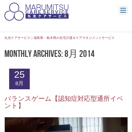
ホーム
ニュース
丸光ケアサービス｜福島県・栃木県の在宅介護＆ケアマネジメントサービス
ブログ
Monthly Archives:
8月 2014
郡山エリアブログ
県中エリアブログ
県南・会津エリアブログ
25
求人情報
8月
サービス紹介
バランスゲーム【認知症対応型通所イベ
支店案内
ント】
郡山エリア
郡山中央支店
富田支店