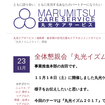
ともに語り合い、ともに生活するあなたのパートナーになりたい
丸光ケアサービス｜福島県・栃木県の在宅介護＆ケアマネジメントサービス
『丸光イズム２０１７』開催
全体懇親会『丸光イズ
23
事業推進本部の吉田です。
11月
１１月１８日（土）に開催しました丸光
カテゴリー:
ニュース
,
ブ
様子をお伝えしたいと思います。
ログ
,
県中エ
リアブログ
,
県南・会津エ
今回のテーマは『丸光イズム２０１７』
リアブログ
,