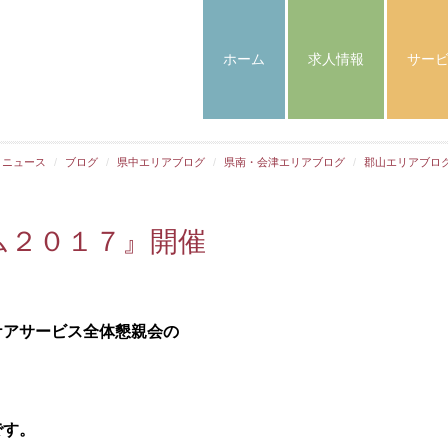
ホーム
求人情報
サー
ニュース
ブログ
県中エリアブログ
県南・会津エリアブログ
郡山エリアブロ
ム２０１７』開催
ケアサービス全体懇親会の
です。