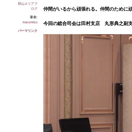
郡山エリアブ
仲間がいるから頑張れる。仲間のために
ログ
著者:
marumitsu
今回の総合司会は田村支店 丸形典之副
パーマリンク