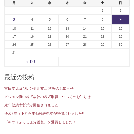
月
火
水
木
金
土
日
1
2
9
3
4
5
6
7
8
10
11
12
13
14
15
16
17
18
19
20
21
22
23
24
25
26
27
28
29
30
31
« 12月
最近の投稿
富田支店及びレンタル支店 移転のお知らせ
ピジョン真中株式会社の株式取得についてのお知らせ
永年勤続表彰式が開催されました
令和3年度下期永年勤続表彰式が開催されました!!
「キラリふくしま介護賞」を受賞しました！