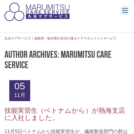
ホーム
ニュース
丸光ケアサービス｜福島県・栃木県の在宅介護＆ケアマネジメントサービス
ブログ
Author archives: Marumitsu Care
郡山エリアブログ
Service
県中エリアブログ
県南・会津エリアブログ
求人情報
05
サービス紹介
11月
支店案内
技能実習生（ベトナムから）が熱海支店
郡山エリア
に入社しました。
郡山中央支店
富田支店
11月5日ベトナムから技能実習生が、繊維製造部門の郡山