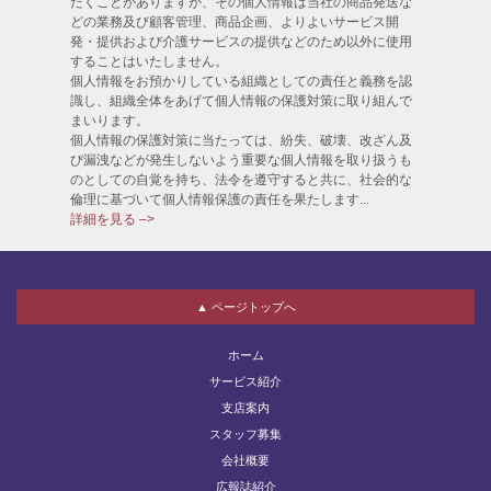
だくことがありますが、その個人情報は当社の商品発送な
どの業務及び顧客管理、商品企画、よりよいサービス開
発・提供および介護サービスの提供などのため以外に使用
することはいたしません。
個人情報をお預かりしている組織としての責任と義務を認
識し、組織全体をあげて個人情報の保護対策に取り組んで
まいります。
個人情報の保護対策に当たっては、紛失、破壊、改ざん及
び漏洩などが発生しないよう重要な個人情報を取り扱うも
のとしての自覚を持ち、法令を遵守すると共に、社会的な
倫理に基づいて個人情報保護の責任を果たします...
詳細を見る –>
▲ ページトップへ
ホーム
サービス紹介
支店案内
スタッフ募集
会社概要
広報誌紹介