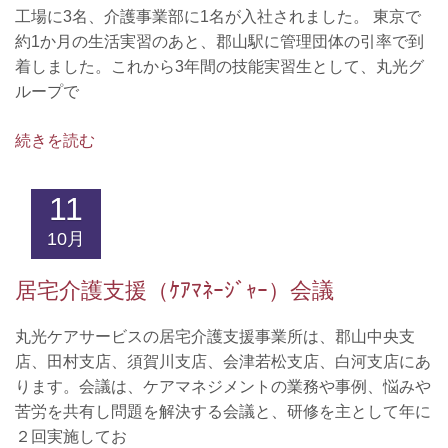
工場に3名、介護事業部に1名が入社されました。 東京で
田村支店
約1か月の生活実習のあと、郡山駅に管理団体の引率で到
レンタル
着しました。これから3年間の技能実習生として、丸光グ
熱海支店
ループで
県中エリア
須賀川支店
続きを読む
森宿支店
県南・会津エリア
11
会津若松支店
10月
白河支店
黒磯支店
居宅介護支援（ｹｱﾏﾈｰｼﾞｬｰ）会議
会社概要
広報誌紹介
丸光ケアサービスの居宅介護支援事業所は、郡山中央支
店、田村支店、須賀川支店、会津若松支店、白河支店にあ
お問い合わせ
ります。会議は、ケアマネジメントの業務や事例、悩みや
苦労を共有し問題を解決する会議と、研修を主として年に
２回実施してお